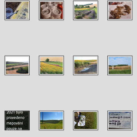
Přehled
mapovaných
transektů,
v?hnízdní
sezóně
2021 bylo
provedeno
mapování
pouze na
transektech