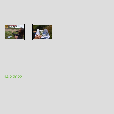
v?blízkosti
Pohled na
Velkých
transekt T6,
Hostěrádek?
vzrostlý
(žlutá elipsa)
hrách
14.2.2022